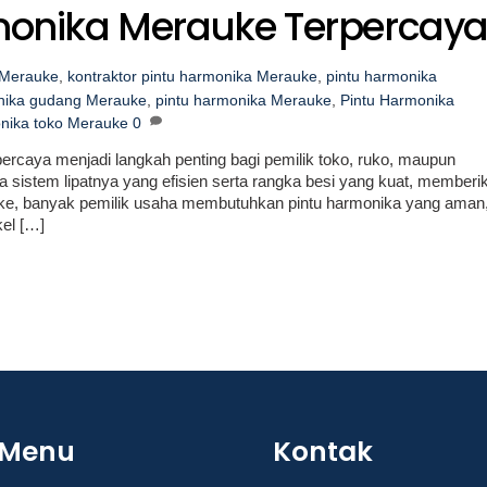
rmonika Merauke Terpercay
 Merauke
,
kontraktor pintu harmonika Merauke
,
pintu harmonika
nika gudang Merauke
,
pintu harmonika Merauke
,
Pintu Harmonika
onika toko Merauke
0
ercaya menjadi langkah penting bagi pemilik toko, ruko, maupun
a sistem lipatnya yang efisien serta rangka besi yang kuat, memberi
e, banyak pemilik usaha membutuhkan pintu harmonika yang aman
kel […]
Menu
Kontak