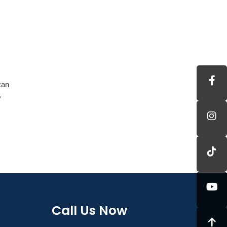
a
kan
,
Call Us Now