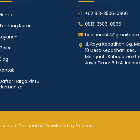
+62 813-3506-0866
Home
0813-3506-0866
Tentang Kami
hadiaurel47@gmail.com
Layanan
Jl. Raya Kepatihan Gg. Ma
Galeri
18 Desa Kepatihan, Kec.
Menganti, Kabupaten Gre
Blog
Jawa Timur 61174, Indone
Kontak
Daftar Harga Pintu
Harmonika
 Reserved. Designed & Developed by
Vodeco