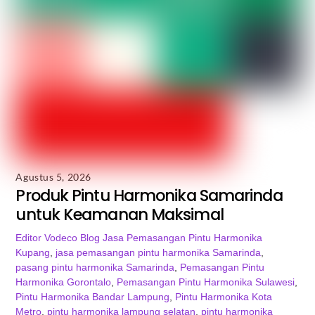
Agustus 5, 2026
Produk Pintu Harmonika Samarinda
untuk Keamanan Maksimal
Editor Vodeco
Blog
Jasa Pemasangan Pintu Harmonika
Kupang
,
jasa pemasangan pintu harmonika Samarinda
,
pasang pintu harmonika Samarinda
,
Pemasangan Pintu
Harmonika Gorontalo
,
Pemasangan Pintu Harmonika Sulawesi
,
Pintu Harmonika Bandar Lampung
,
Pintu Harmonika Kota
Metro
,
pintu harmonika lampung selatan
,
pintu harmonika