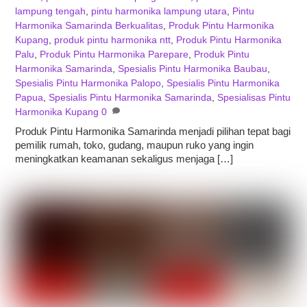
lampung tengah
,
pintu harmonika lampung utara
,
Pintu
Harmonika Samarinda Berkualitas
,
Produk Pintu Harmonika
Kupang
,
produk pintu harmonika ntt
,
Produk Pintu Harmonika
Palu
,
Produk Pintu Harmonika Parepare
,
Produk Pintu
Harmonika Samarinda
,
Spesialis Pintu Harmonika Baubau
,
Spesialis Pintu Harmonika Palopo
,
Spesialis Pintu Harmonika
Papua
,
Spesialis Pintu Harmonika Samarinda
,
Spesialisas Pintu
Harmonika Kupang
0
Produk Pintu Harmonika Samarinda menjadi pilihan tepat bagi
pemilik rumah, toko, gudang, maupun ruko yang ingin
meningkatkan keamanan sekaligus menjaga […]