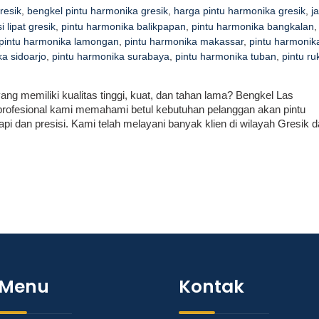
resik
,
bengkel pintu harmonika gresik
,
harga pintu harmonika gresik
,
j
i lipat gresik
,
pintu harmonika balikpapan
,
pintu harmonika bangkalan
,
pintu harmonika lamongan
,
pintu harmonika makassar
,
pintu harmonik
a sidoarjo
,
pintu harmonika surabaya
,
pintu harmonika tuban
,
pintu ru
ng memiliki kualitas tinggi, kuat, dan tahan lama? Bengkel Las
 profesional kami memahami betul kebutuhan pelanggan akan pintu
api dan presisi. Kami telah melayani banyak klien di wilayah Gresik 
Menu
Kontak