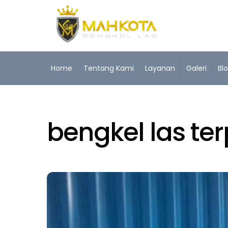
Skip
to
content
Home
Tentang Kami
Layanan
Galeri
Bl
bengkel las te