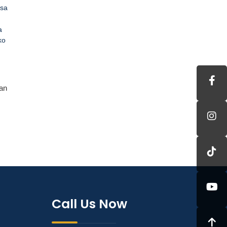
asa
a
ko
dan
Call Us Now