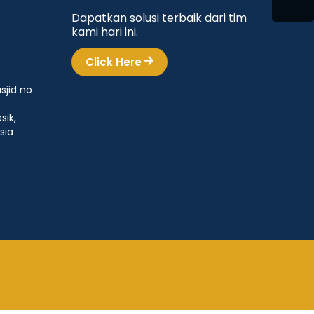
Dapatkan solusi terbaik dari tim
kami hari ini.
Click Here
sjid no
sik,
sia