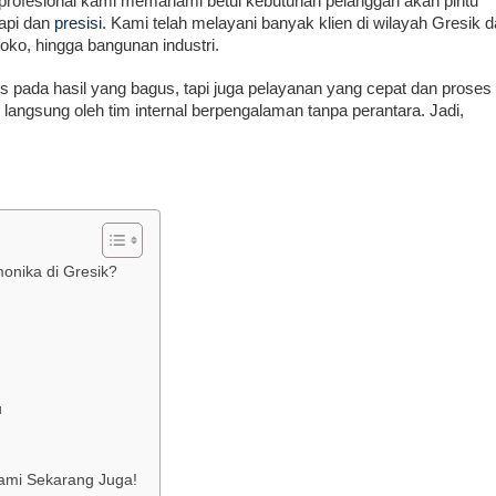
m profesional kami memahami betul kebutuhan pelanggan akan pintu
rapi dan
presisi
. Kami telah melayani banyak klien di wilayah Gresik 
toko, hingga bangunan industri.
us pada hasil yang bagus, tapi juga pelayanan yang cepat dan proses
angsung oleh tim internal berpengalaman tanpa perantara. Jadi,
onika di Gresik?
u
ami Sekarang Juga!