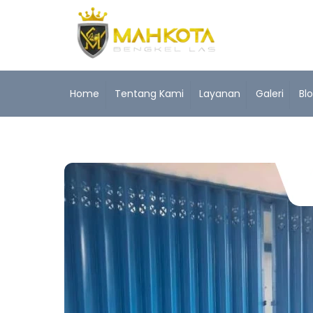
Skip
to
content
Home
Tentang Kami
Layanan
Galeri
Bl