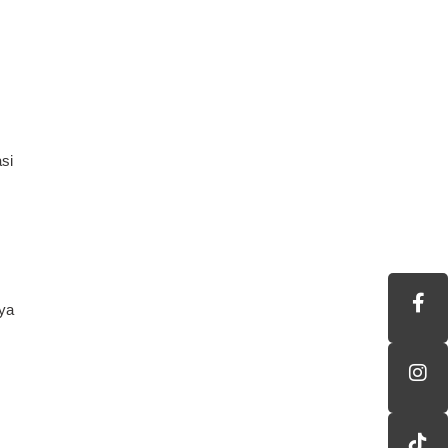
si
aya