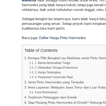
Mahkota
hadir sebagai solusi terbaik untuk Anda. Ti
harmonika yang tidak hanya kokoh, tetapi juga tampil 
sekitarnya, baik untuk kebutuhan rumah tinggal, ruko, 
Sebagai bengkel las terpercaya, kami tidak hanya fok
pemasangan yang aman. Setiap proyek kami kerjakan l
kualitasnya bisa kami jamin.
Baca juga:
Daftar Harga Pintu Harmonika
Table of Contents
Kenapa Pilih Bengkel Las Mahkota untuk Pintu Harm
1. Bahan Berkualitas Tinggi
2. Dikerjakan Tenaga Profesional
3. Harga Terjangkau
4. Pelayanan Cepat dan Rapi
Jenis Pintu Harmonika yang Tersedia
Area Layanan: Melayani Jawa Timur dan Luar Pula
Cara Pemesanan
Testimoni Pelanggan dari Gresik
Siap Pasang Pintu Harmonika di Gresik? Hubungi K