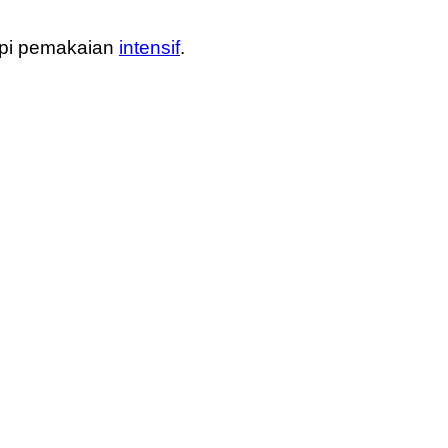
api pemakaian
intensif
.