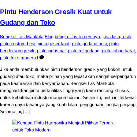
Pintu Henderson Gresik Kuat untuk
Gudang dan Toko
Bengkel Las Mahkota
Blog
bengkel las terpercaya
,
jasa las gresik
,
pintu custom besi
,
pintu geser kuat
,
pintu gudang besi
,
pintu
henderson gresik
,
pintu industrial
,
pintu rel gudang
,
pintu tahan karat
,
pintu toko modern
0
Jika anda membutuhkan pintu henderson gresik yang kokoh untuk
gudang atau toko, maka pilihan yang tepat akan sangat berpengaruh
pada keamanan dan kenyamanan. Bengkel Las Mahkota
menghadirkan pintu berkualitas tinggi yang kami rancang khusus
untuk kebutuhan industri maupun hunian. Selain itu, pintu ini terkenal
karena daya tahannya yang kuat dalam penggunaan jangka panjang.
Selama ini, […]