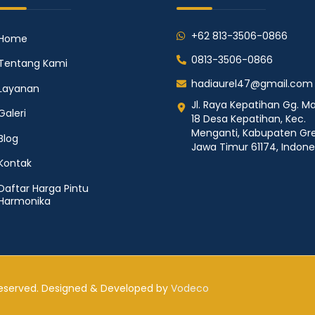
+62 813-3506-0866
Home
0813-3506-0866
Tentang Kami
hadiaurel47@gmail.com
Layanan
Jl. Raya Kepatihan Gg. Ma
Galeri
18 Desa Kepatihan, Kec.
Menganti, Kabupaten Gre
Blog
Jawa Timur 61174, Indone
Kontak
Daftar Harga Pintu
Harmonika
 Reserved. Designed & Developed by
Vodeco