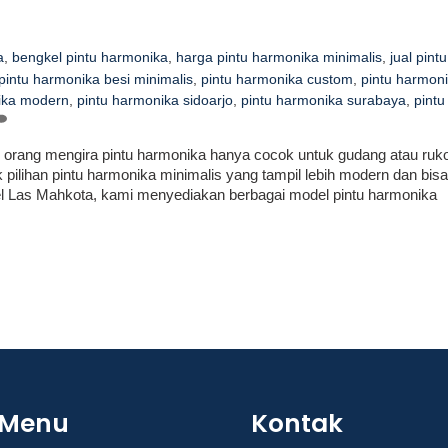
a
,
bengkel pintu harmonika
,
harga pintu harmonika minimalis
,
jual pintu
pintu harmonika besi minimalis
,
pintu harmonika custom
,
pintu harmon
ika modern
,
pintu harmonika sidoarjo
,
pintu harmonika surabaya
,
pintu
 orang mengira pintu harmonika hanya cocok untuk gudang atau ruk
pilihan pintu harmonika minimalis yang tampil lebih modern dan bisa
l Las Mahkota, kami menyediakan berbagai model pintu harmonika
Menu
Kontak