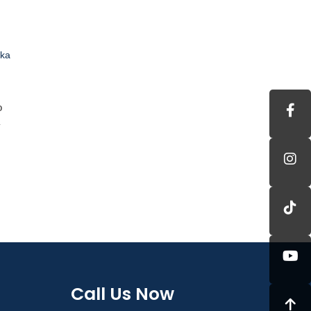
ika
o
Call Us Now