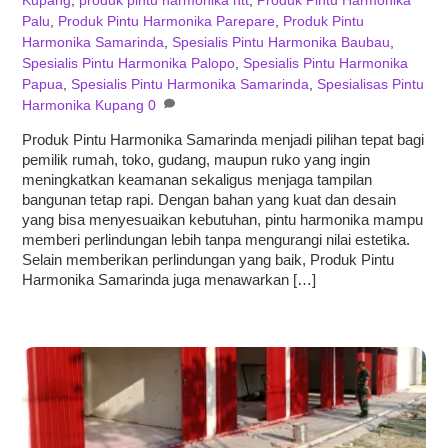
Kupang
,
produk pintu harmonika ntt
,
Produk Pintu Harmonika
Palu
,
Produk Pintu Harmonika Parepare
,
Produk Pintu
Harmonika Samarinda
,
Spesialis Pintu Harmonika Baubau
,
Spesialis Pintu Harmonika Palopo
,
Spesialis Pintu Harmonika
Papua
,
Spesialis Pintu Harmonika Samarinda
,
Spesialisas Pintu
Harmonika Kupang
0
Produk Pintu Harmonika Samarinda menjadi pilihan tepat bagi
pemilik rumah, toko, gudang, maupun ruko yang ingin
meningkatkan keamanan sekaligus menjaga tampilan
bangunan tetap rapi. Dengan bahan yang kuat dan desain
yang bisa menyesuaikan kebutuhan, pintu harmonika mampu
memberi perlindungan lebih tanpa mengurangi nilai estetika.
Selain memberikan perlindungan yang baik, Produk Pintu
Harmonika Samarinda juga menawarkan […]