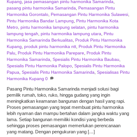
Kupang
,
jasa pemasangan pintu harmonika Samarinda
,
pasang pintu harmonika Samarinda
,
Pemasangan Pintu
Harmonika Gorontalo
,
Pemasangan Pintu Harmonika Sulawesi
,
Pintu Harmonika Bandar Lampung
,
Pintu Harmonika Kota
Metro
,
pintu harmonika lampung selatan
,
pintu harmonika
lampung tengah
,
pintu harmonika lampung utara
,
Pintu
Harmonika Samarinda Berkualitas
,
Produk Pintu Harmonika
Kupang
,
produk pintu harmonika ntt
,
Produk Pintu Harmonika
Palu
,
Produk Pintu Harmonika Parepare
,
Produk Pintu
Harmonika Samarinda
,
Spesialis Pintu Harmonika Baubau
,
Spesialis Pintu Harmonika Palopo
,
Spesialis Pintu Harmonika
Papua
,
Spesialis Pintu Harmonika Samarinda
,
Spesialisas Pintu
Harmonika Kupang
0
Pasang Pintu Harmonika Samarinda menjadi solusi bagi
pemilik rumah, toko, ruko, hingga gudang yang ingin
meningkatkan keamanan bangunan dengan hasil yang rapi.
Proses pemasangan yang tepat membuat pintu harmonika
lebih nyaman dan mampu bertahan dalam jangka waktu yang
lama. Setiap bangunan memiliki kondisi yang berbeda
sehingga proses pemasangan memerlukan perencanaan
yang matang. Dengan pengukuran yang […]