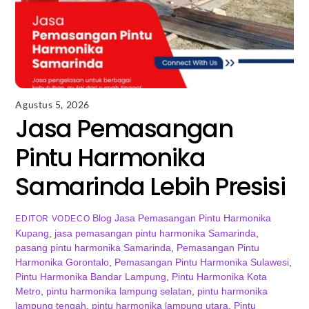
Agustus 5, 2026
Jasa Pemasangan
Pintu Harmonika
Samarinda Lebih Presisi
Blog
Jasa Pemasangan Pintu Harmonika
EDITOR VODECO
Kupang
,
jasa pemasangan pintu harmonika Samarinda
,
pasang pintu harmonika Samarinda
,
Pemasangan Pintu
Harmonika Gorontalo
,
Pemasangan Pintu Harmonika Sulawesi
,
Pintu Harmonika Bandar Lampung
,
Pintu Harmonika Kota
Metro
,
pintu harmonika lampung selatan
,
pintu harmonika
lampung tengah
,
pintu harmonika lampung utara
,
Pintu