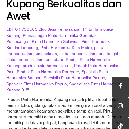
Kupang Berkualitas dan
Awet
Blog
Jasa Pemasangan Pintu Harmonika
EDITOR VODECO
Kupang
,
Pemasangan Pintu Harmonika Gorontalo
,
Pemasangan Pintu Harmonika Sulawesi
,
Pintu Harmonika
Bandar Lampung
,
Pintu Harmonika Kota Metro
,
pintu
harmonika lampung selatan
,
pintu harmonika lampung tengah
,
pintu harmonika lampung utara
,
Produk Pintu Harmonika
Kupang
,
produk pintu harmonika ntt
,
Produk Pintu Harmonika
Palu
,
Produk Pintu Harmonika Parepare
,
Spesialis Pintu
Harmonika Baubau
,
Spesialis Pintu Harmonika Palopo
,
Spesialis Pintu Harmonika Papua
,
Spesialisas Pintu Harmonika
Kupang
0
Produk Pintu Harmonika Kupang menjadi pilihan tepat untuk
pemilik toko, gudang, ruko, maupun bangunan usaha yang
mengutamakan keamanan sekaligus tampilan rapi. Pintu
harmonika memiliki desain praktis, kuat, dan mudah. Dengan
memilih produk yang tepat, bangunan terasa lebih aman serta
mampu bertahan dalam penggunaan jangka panjang tanpa