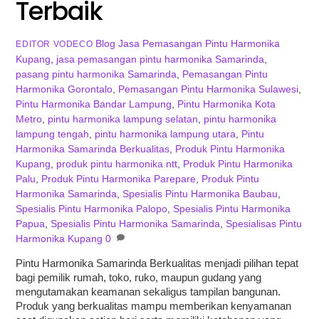
Terbaik
Blog
Jasa Pemasangan Pintu Harmonika
EDITOR VODECO
Kupang
,
jasa pemasangan pintu harmonika Samarinda
,
pasang pintu harmonika Samarinda
,
Pemasangan Pintu
Harmonika Gorontalo
,
Pemasangan Pintu Harmonika Sulawesi
,
Pintu Harmonika Bandar Lampung
,
Pintu Harmonika Kota
Metro
,
pintu harmonika lampung selatan
,
pintu harmonika
lampung tengah
,
pintu harmonika lampung utara
,
Pintu
Harmonika Samarinda Berkualitas
,
Produk Pintu Harmonika
Kupang
,
produk pintu harmonika ntt
,
Produk Pintu Harmonika
Palu
,
Produk Pintu Harmonika Parepare
,
Produk Pintu
Harmonika Samarinda
,
Spesialis Pintu Harmonika Baubau
,
Spesialis Pintu Harmonika Palopo
,
Spesialis Pintu Harmonika
Papua
,
Spesialis Pintu Harmonika Samarinda
,
Spesialisas Pintu
Harmonika Kupang
0
Pintu Harmonika Samarinda Berkualitas menjadi pilihan tepat
bagi pemilik rumah, toko, ruko, maupun gudang yang
mengutamakan keamanan sekaligus tampilan bangunan.
Produk yang berkualitas mampu memberikan kenyamanan