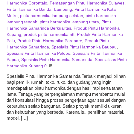
Harmonika Gorontalo
,
Pemasangan Pintu Harmonika Sulawesi
,
Pintu Harmonika Bandar Lampung
,
Pintu Harmonika Kota
Metro
,
pintu harmonika lampung selatan
,
pintu harmonika
lampung tengah
,
pintu harmonika lampung utara
,
Pintu
Harmonika Samarinda Berkualitas
,
Produk Pintu Harmonika
Kupang
,
produk pintu harmonika ntt
,
Produk Pintu Harmonika
Palu
,
Produk Pintu Harmonika Parepare
,
Produk Pintu
Harmonika Samarinda
,
Spesialis Pintu Harmonika Baubau
,
Spesialis Pintu Harmonika Palopo
,
Spesialis Pintu Harmonika
Papua
,
Spesialis Pintu Harmonika Samarinda
,
Spesialisas Pintu
Harmonika Kupang
0
Spesialis Pintu Harmonika Samarinda Terbaik menjadi pilihan
bagi pemilik rumah, toko, ruko, dan gudang yang ingin
mendapatkan pintu harmonika dengan hasil rapi serta tahan
lama. Tenaga yang berpengalaman mampu membantu mulai
dari konsultasi hingga proses pengerjaan agar sesuai dengan
kebutuhan setiap bangunan. Setiap proyek memiliki ukuran
dan kebutuhan yang berbeda. Karena itu, pemilihan material,
model, […]