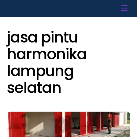
Skip
Men
to
content
jasa pintu
harmonika
lampung
selatan