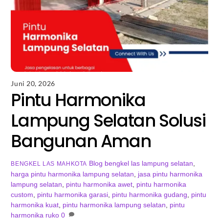
Juni 20, 2026
Pintu Harmonika
Lampung Selatan Solusi
Bangunan Aman
Blog
bengkel las lampung selatan
,
BENGKEL LAS MAHKOTA
harga pintu harmonika lampung selatan
,
jasa pintu harmonika
lampung selatan
,
pintu harmonika awet
,
pintu harmonika
custom
,
pintu harmonika garasi
,
pintu harmonika gudang
,
pintu
harmonika kuat
,
pintu harmonika lampung selatan
,
pintu
harmonika ruko
0