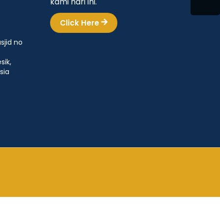
kami hari ini.
Click Here
sjid no
sik,
sia