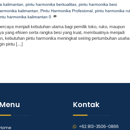
ka kalimantan
,
pintu harmonika berkualitas
,
pintu harmonika besi
harmonika kalimantan
,
Pintu Harmonika Profesional
,
pintu harmonika ru
pintu harmonika kalimantan
0
percaya menjadi kebutuhan utama bagi pemilik toko, ruko, maupun
nya yang efisien serta rangka besi yang kuat, membuatnya menjadi
tan, kebutuhan pintu harmonika meningkat seiring pertumbuhan usaha
gin pintu […]
Menu
Kontak
+62 813-3506-0866
Home