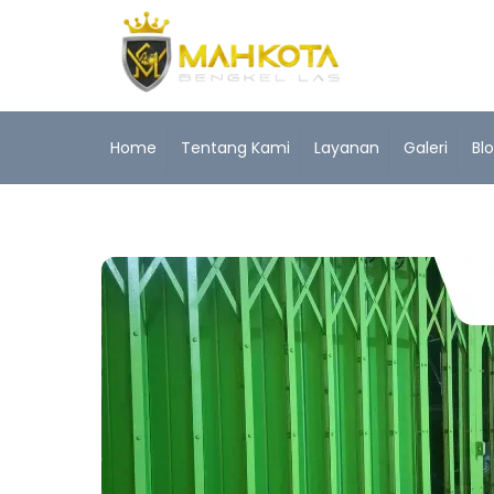
Skip
to
content
Home
Tentang Kami
Layanan
Galeri
Bl