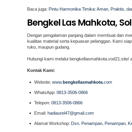
Baca juga:
Pintu Harmonika Timika: Aman, Praktis, d
Bengkel Las Mahkota, So
Dengan pengalaman panjang dalam membuat dan mem
kualitas material serta kepuasan pelanggan. Kami si
ruko, maupun gudang.
Hubungi kami melalui bengkellasmahkota.vod21.site/ at
Kontak Kami:
Website:
www.
bengkellasmahkota
.com
WhatsApp:
0813-3506-0866
Telepon:
0813-3506-0866
Email:
hadiaurel47@gmail.com
Alamat Workshop:
Dsn. Penampan, Penampan, Ked