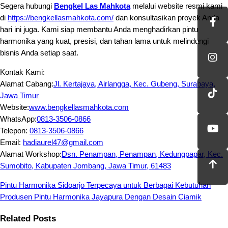
Segera hubungi
Bengkel Las Mahkota
melalui website resmi kami
di
https://bengkellasmahkota.com/
dan konsultasikan proyek Anda
hari ini juga. Kami siap membantu Anda menghadirkan pintu
harmonika yang kuat, presisi, dan tahan lama untuk melindungi
bisnis Anda setiap saat.
Kontak Kami:
Alamat Cabang:
Jl. Kertajaya, Airlangga, Kec. Gubeng, Surabaya,
Jawa Timur
Website:
www.bengkellasmahkota.com
WhatsApp:
0813-3506-0866
Telepon:
0813-3506-0866
Email:
hadiaurel47@gmail.com
Alamat Workshop:
Dsn. Penampan, Penampan, Kedungpapar, Kec.
Sumobito, Kabupaten Jombang, Jawa Timur, 61483
Pintu Harmonika Sidoarjo Terpecaya untuk Berbagai Kebutuhan
Produsen Pintu Harmonika Jayapura Dengan Desain Ciamik
Related Posts